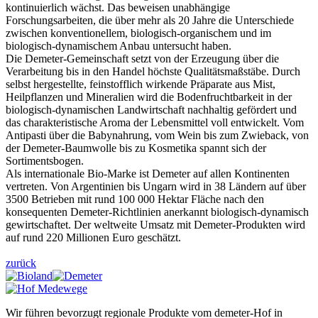
kontinuierlich wächst. Das beweisen unabhängige
Forschungsarbeiten, die über mehr als 20 Jahre die Unterschiede
zwischen konventionellem, biologisch-organischem und im
biologisch-dynamischem Anbau untersucht haben.
Die Demeter-Gemeinschaft setzt von der Erzeugung über die
Verarbeitung bis in den Handel höchste Qualitätsmaßstäbe. Durch
selbst hergestellte, feinstofflich wirkende Präparate aus Mist,
Heilpflanzen und Mineralien wird die Bodenfruchtbarkeit in der
biologisch-dynamischen Landwirtschaft nachhaltig gefördert und
das charakteristische Aroma der Lebensmittel voll entwickelt. Vom
Antipasti über die Babynahrung, vom Wein bis zum Zwieback, von
der Demeter-Baumwolle bis zu Kosmetika spannt sich der
Sortimentsbogen.
Als internationale Bio-Marke ist Demeter auf allen Kontinenten
vertreten. Von Argentinien bis Ungarn wird in 38 Ländern auf über
3500 Betrieben mit rund 100 000 Hektar Fläche nach den
konsequenten Demeter-Richtlinien anerkannt biologisch-dynamisch
gewirtschaftet. Der weltweite Umsatz mit Demeter-Produkten wird
auf rund 220 Millionen Euro geschätzt.
zurück
Wir führen bevorzugt regionale Produkte vom demeter-Hof in