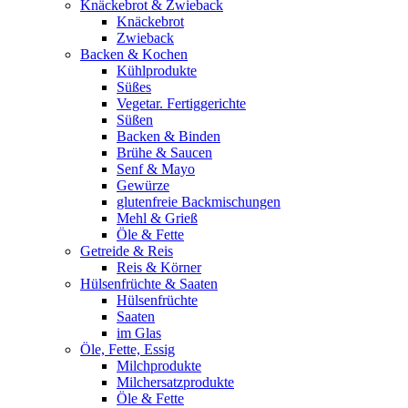
Knäckebrot & Zwieback
Knäckebrot
Zwieback
Backen & Kochen
Kühlprodukte
Süßes
Vegetar. Fertiggerichte
Süßen
Backen & Binden
Brühe & Saucen
Senf & Mayo
Gewürze
glutenfreie Backmischungen
Mehl & Grieß
Öle & Fette
Getreide & Reis
Reis & Körner
Hülsenfrüchte & Saaten
Hülsenfrüchte
Saaten
im Glas
Öle, Fette, Essig
Milchprodukte
Milchersatzprodukte
Öle & Fette