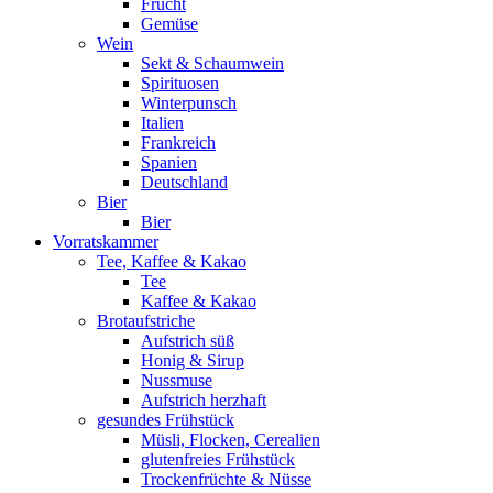
Frucht
Gemüse
Wein
Sekt & Schaumwein
Spirituosen
Winterpunsch
Italien
Frankreich
Spanien
Deutschland
Bier
Bier
Vorratskammer
Tee, Kaffee & Kakao
Tee
Kaffee & Kakao
Brotaufstriche
Aufstrich süß
Honig & Sirup
Nussmuse
Aufstrich herzhaft
gesundes Frühstück
Müsli, Flocken, Cerealien
glutenfreies Frühstück
Trockenfrüchte & Nüsse