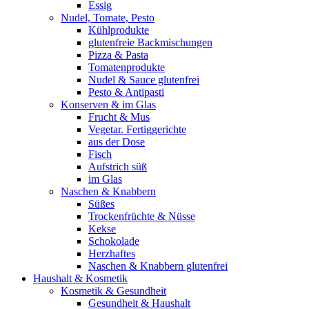
Essig
Nudel, Tomate, Pesto
Kühlprodukte
glutenfreie Backmischungen
Pizza & Pasta
Tomatenprodukte
Nudel & Sauce glutenfrei
Pesto & Antipasti
Konserven & im Glas
Frucht & Mus
Vegetar. Fertiggerichte
aus der Dose
Fisch
Aufstrich süß
im Glas
Naschen & Knabbern
Süßes
Trockenfrüchte & Nüsse
Kekse
Schokolade
Herzhaftes
Naschen & Knabbern glutenfrei
Haushalt & Kosmetik
Kosmetik & Gesundheit
Gesundheit & Haushalt