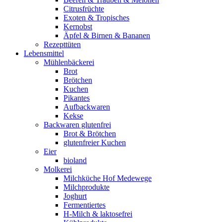
Citrusfrüchte
Exoten & Tropisches
Kernobst
Äpfel & Birnen & Bananen
Rezepttüten
Lebensmittel
Mühlenbäckerei
Brot
Brötchen
Kuchen
Pikantes
Aufbackwaren
Kekse
Backwaren glutenfrei
Brot & Brötchen
glutenfreier Kuchen
Eier
bioland
Molkerei
Milchküche Hof Medewege
Milchprodukte
Joghurt
Fermentiertes
H-Milch & laktosefrei