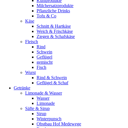
Kühlprodukte
Milchersatzprodukte
Pflanzliche Drinks
Tofu & Co
Käse
Schnitt & Hartkäse
Weich & Frischkäse
Ziegen & Schafskäse
Fleisch
Rind
Schwein
Geflügel
gemischt
Fisch
Wurst
Rind & Schwein
Geflügel & Schaf
Getränke
Limonade & Wasser
Wasser
Limonade
Säfte & Sirup
Sirup
Winterpunsch
Obstbau Hof Medewege