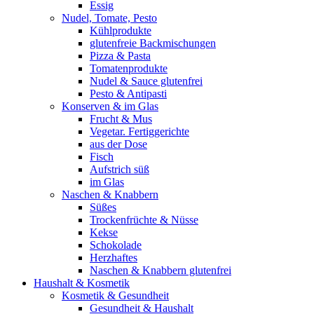
Essig
Nudel, Tomate, Pesto
Kühlprodukte
glutenfreie Backmischungen
Pizza & Pasta
Tomatenprodukte
Nudel & Sauce glutenfrei
Pesto & Antipasti
Konserven & im Glas
Frucht & Mus
Vegetar. Fertiggerichte
aus der Dose
Fisch
Aufstrich süß
im Glas
Naschen & Knabbern
Süßes
Trockenfrüchte & Nüsse
Kekse
Schokolade
Herzhaftes
Naschen & Knabbern glutenfrei
Haushalt & Kosmetik
Kosmetik & Gesundheit
Gesundheit & Haushalt