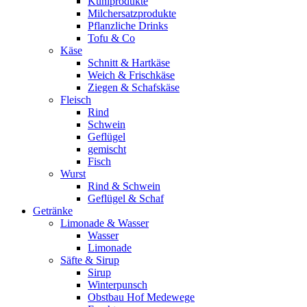
Kühlprodukte
Milchersatzprodukte
Pflanzliche Drinks
Tofu & Co
Käse
Schnitt & Hartkäse
Weich & Frischkäse
Ziegen & Schafskäse
Fleisch
Rind
Schwein
Geflügel
gemischt
Fisch
Wurst
Rind & Schwein
Geflügel & Schaf
Getränke
Limonade & Wasser
Wasser
Limonade
Säfte & Sirup
Sirup
Winterpunsch
Obstbau Hof Medewege