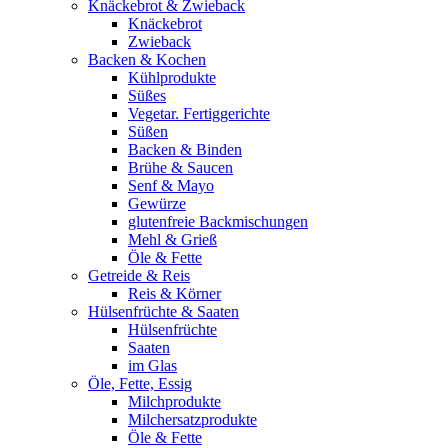
Knäckebrot & Zwieback
Knäckebrot
Zwieback
Backen & Kochen
Kühlprodukte
Süßes
Vegetar. Fertiggerichte
Süßen
Backen & Binden
Brühe & Saucen
Senf & Mayo
Gewürze
glutenfreie Backmischungen
Mehl & Grieß
Öle & Fette
Getreide & Reis
Reis & Körner
Hülsenfrüchte & Saaten
Hülsenfrüchte
Saaten
im Glas
Öle, Fette, Essig
Milchprodukte
Milchersatzprodukte
Öle & Fette