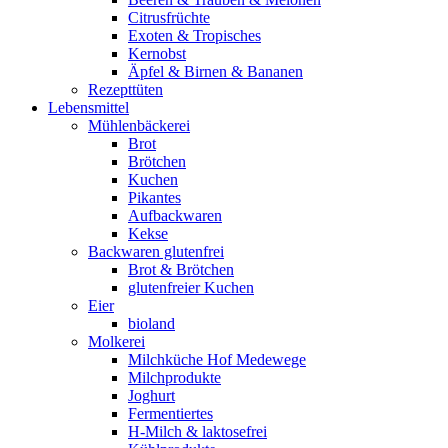
Citrusfrüchte
Exoten & Tropisches
Kernobst
Äpfel & Birnen & Bananen
Rezepttüten
Lebensmittel
Mühlenbäckerei
Brot
Brötchen
Kuchen
Pikantes
Aufbackwaren
Kekse
Backwaren glutenfrei
Brot & Brötchen
glutenfreier Kuchen
Eier
bioland
Molkerei
Milchküche Hof Medewege
Milchprodukte
Joghurt
Fermentiertes
H-Milch & laktosefrei