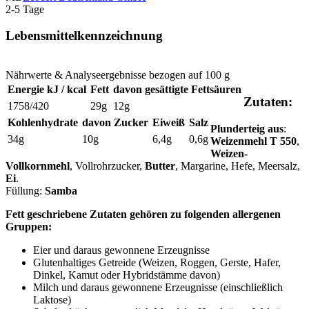
2-5 Tage
Lebensmittelkennzeichnung
Nährwerte & Analyseergebnisse bezogen auf 100 g
Energie kJ / kcal
Fett
davon gesättigte Fettsäuren
Zutaten:
1758/420
29g
12g
Kohlenhydrate
davon Zucker
Eiweiß
Salz
Plunderteig aus
:
34g
10g
6,4g
0,6g
Weizenmehl T 550
,
Weizen-
Vollkornmehl
, Vollrohrzucker,
Butter
, Margarine, Hefe, Meersalz,
Ei
.
Füllung:
Samba
Fett geschriebene Zutaten gehören zu folgenden allergenen
Gruppen:
Eier und daraus gewonnene Erzeugnisse
Glutenhaltiges Getreide (Weizen, Roggen, Gerste, Hafer,
Dinkel, Kamut oder Hybridstämme davon)
Milch und daraus gewonnene Erzeugnisse (einschließlich
Laktose)