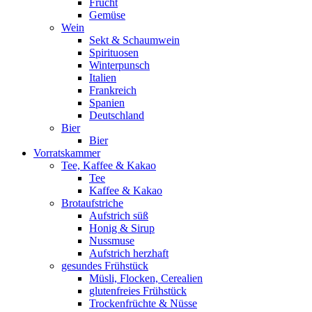
Frucht
Gemüse
Wein
Sekt & Schaumwein
Spirituosen
Winterpunsch
Italien
Frankreich
Spanien
Deutschland
Bier
Bier
Vorratskammer
Tee, Kaffee & Kakao
Tee
Kaffee & Kakao
Brotaufstriche
Aufstrich süß
Honig & Sirup
Nussmuse
Aufstrich herzhaft
gesundes Frühstück
Müsli, Flocken, Cerealien
glutenfreies Frühstück
Trockenfrüchte & Nüsse