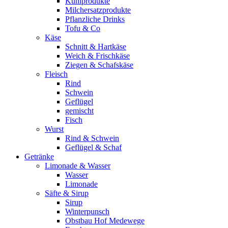
Kühlprodukte
Milchersatzprodukte
Pflanzliche Drinks
Tofu & Co
Käse
Schnitt & Hartkäse
Weich & Frischkäse
Ziegen & Schafskäse
Fleisch
Rind
Schwein
Geflügel
gemischt
Fisch
Wurst
Rind & Schwein
Geflügel & Schaf
Getränke
Limonade & Wasser
Wasser
Limonade
Säfte & Sirup
Sirup
Winterpunsch
Obstbau Hof Medewege