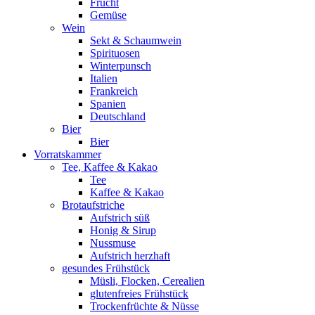
Frucht
Gemüse
Wein
Sekt & Schaumwein
Spirituosen
Winterpunsch
Italien
Frankreich
Spanien
Deutschland
Bier
Bier
Vorratskammer
Tee, Kaffee & Kakao
Tee
Kaffee & Kakao
Brotaufstriche
Aufstrich süß
Honig & Sirup
Nussmuse
Aufstrich herzhaft
gesundes Frühstück
Müsli, Flocken, Cerealien
glutenfreies Frühstück
Trockenfrüchte & Nüsse