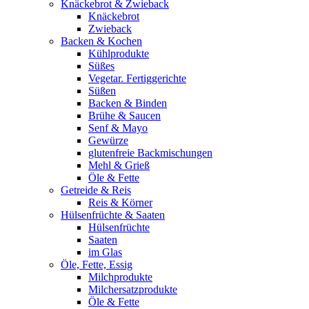
Knäckebrot & Zwieback
Knäckebrot
Zwieback
Backen & Kochen
Kühlprodukte
Süßes
Vegetar. Fertiggerichte
Süßen
Backen & Binden
Brühe & Saucen
Senf & Mayo
Gewürze
glutenfreie Backmischungen
Mehl & Grieß
Öle & Fette
Getreide & Reis
Reis & Körner
Hülsenfrüchte & Saaten
Hülsenfrüchte
Saaten
im Glas
Öle, Fette, Essig
Milchprodukte
Milchersatzprodukte
Öle & Fette