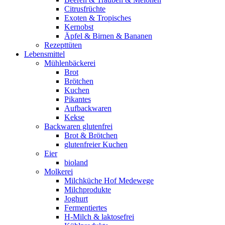
Citrusfrüchte
Exoten & Tropisches
Kernobst
Äpfel & Birnen & Bananen
Rezepttüten
Lebensmittel
Mühlenbäckerei
Brot
Brötchen
Kuchen
Pikantes
Aufbackwaren
Kekse
Backwaren glutenfrei
Brot & Brötchen
glutenfreier Kuchen
Eier
bioland
Molkerei
Milchküche Hof Medewege
Milchprodukte
Joghurt
Fermentiertes
H-Milch & laktosefrei