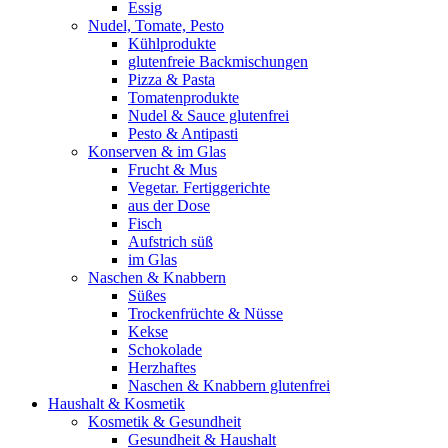
Essig
Nudel, Tomate, Pesto
Kühlprodukte
glutenfreie Backmischungen
Pizza & Pasta
Tomatenprodukte
Nudel & Sauce glutenfrei
Pesto & Antipasti
Konserven & im Glas
Frucht & Mus
Vegetar. Fertiggerichte
aus der Dose
Fisch
Aufstrich süß
im Glas
Naschen & Knabbern
Süßes
Trockenfrüchte & Nüsse
Kekse
Schokolade
Herzhaftes
Naschen & Knabbern glutenfrei
Haushalt & Kosmetik
Kosmetik & Gesundheit
Gesundheit & Haushalt