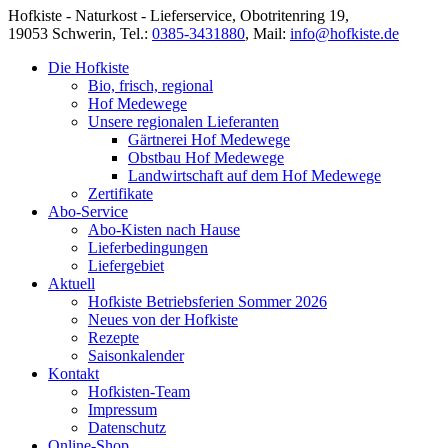
Hofkiste - Naturkost - Lieferservice, Obotritenring 19,
19053 Schwerin, Tel.:
0385-3431880
,
Mail:
info@hofkiste.de
Die Hofkiste
Bio, frisch, regional
Hof Medewege
Unsere regionalen Lieferanten
Gärtnerei Hof Medewege
Obstbau Hof Medewege
Landwirtschaft auf dem Hof Medewege
Zertifikate
Abo-Service
Abo-Kisten nach Hause
Lieferbedingungen
Liefergebiet
Aktuell
Hofkiste Betriebsferien Sommer 2026
Neues von der Hofkiste
Rezepte
Saisonkalender
Kontakt
Hofkisten-Team
Impressum
Datenschutz
Online-Shop