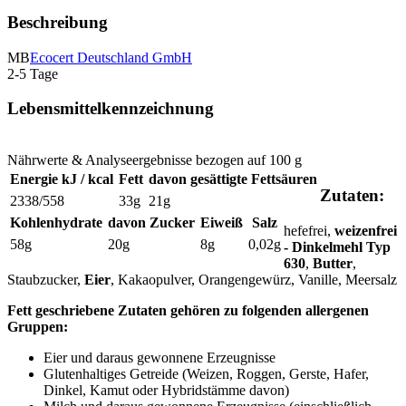
Beschreibung
MB
Ecocert Deutschland GmbH
2-5 Tage
Lebensmittelkennzeichnung
Nährwerte & Analyseergebnisse bezogen auf 100 g
Energie kJ / kcal
Fett
davon gesättigte Fettsäuren
Zutaten:
2338/558
33g
21g
Kohlenhydrate
davon Zucker
Eiweiß
Salz
hefefrei,
weizenfrei
58g
20g
8g
0,02g
- Dinkelmehl Typ
630
,
Butter
,
Staubzucker,
Eier
, Kakaopulver, Orangengewürz, Vanille, Meersalz
Fett geschriebene Zutaten gehören zu folgenden allergenen
Gruppen:
Eier und daraus gewonnene Erzeugnisse
Glutenhaltiges Getreide (Weizen, Roggen, Gerste, Hafer,
Dinkel, Kamut oder Hybridstämme davon)