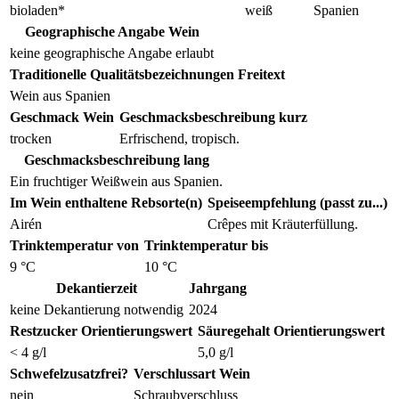
bioladen*
weiß
Spanien
Geographische Angabe Wein
keine geographische Angabe erlaubt
Traditionelle Qualitätsbezeichnungen Freitext
Wein aus Spanien
Geschmack Wein
Geschmacksbeschreibung kurz
trocken
Erfrischend, tropisch.
Geschmacksbeschreibung lang
Ein fruchtiger Weißwein aus Spanien.
Im Wein enthaltene Rebsorte(n)
Speiseempfehlung (passt zu...)
Airén
Crêpes mit Kräuterfüllung.
Trinktemperatur von
Trinktemperatur bis
9 °C
10 °C
Dekantierzeit
Jahrgang
keine Dekantierung notwendig
2024
Restzucker Orientierungswert
Säuregehalt Orientierungswert
< 4 g/l
5,0 g/l
Schwefelzusatzfrei?
Verschlussart Wein
nein
Schraubverschluss