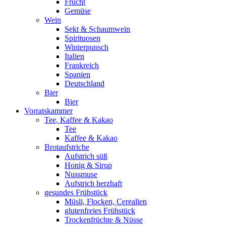
Frucht
Gemüse
Wein
Sekt & Schaumwein
Spirituosen
Winterpunsch
Italien
Frankreich
Spanien
Deutschland
Bier
Bier
Vorratskammer
Tee, Kaffee & Kakao
Tee
Kaffee & Kakao
Brotaufstriche
Aufstrich süß
Honig & Sirup
Nussmuse
Aufstrich herzhaft
gesundes Frühstück
Müsli, Flocken, Cerealien
glutenfreies Frühstück
Trockenfrüchte & Nüsse