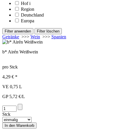
Hof
i
Region
Deutschland
Europa
Getränke
>>>
Wein
>>>
Spanien
b* Airén Weißwein
pro Stck
4,29 € *
VE 0,75 L
GP 5,72 €/L
Stck