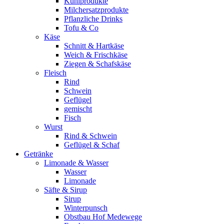
Kühlprodukte
Milchersatzprodukte
Pflanzliche Drinks
Tofu & Co
Käse
Schnitt & Hartkäse
Weich & Frischkäse
Ziegen & Schafskäse
Fleisch
Rind
Schwein
Geflügel
gemischt
Fisch
Wurst
Rind & Schwein
Geflügel & Schaf
Getränke
Limonade & Wasser
Wasser
Limonade
Säfte & Sirup
Sirup
Winterpunsch
Obstbau Hof Medewege