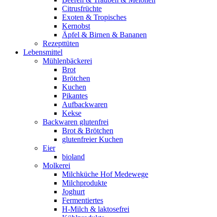
Citrusfrüchte
Exoten & Tropisches
Kernobst
Äpfel & Birnen & Bananen
Rezepttüten
Lebensmittel
Mühlenbäckerei
Brot
Brötchen
Kuchen
Pikantes
Aufbackwaren
Kekse
Backwaren glutenfrei
Brot & Brötchen
glutenfreier Kuchen
Eier
bioland
Molkerei
Milchküche Hof Medewege
Milchprodukte
Joghurt
Fermentiertes
H-Milch & laktosefrei