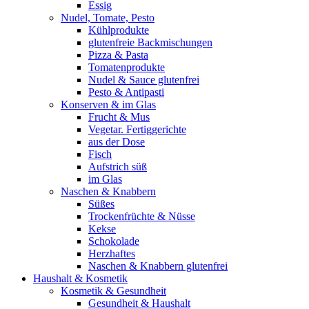
Essig
Nudel, Tomate, Pesto
Kühlprodukte
glutenfreie Backmischungen
Pizza & Pasta
Tomatenprodukte
Nudel & Sauce glutenfrei
Pesto & Antipasti
Konserven & im Glas
Frucht & Mus
Vegetar. Fertiggerichte
aus der Dose
Fisch
Aufstrich süß
im Glas
Naschen & Knabbern
Süßes
Trockenfrüchte & Nüsse
Kekse
Schokolade
Herzhaftes
Naschen & Knabbern glutenfrei
Haushalt & Kosmetik
Kosmetik & Gesundheit
Gesundheit & Haushalt