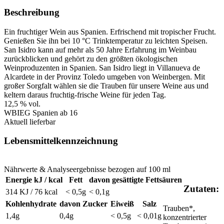
Beschreibung
Ein fruchtiger Wein aus Spanien. Erfrischend mit tropischer Frucht.
Genießen Sie ihn bei 10 °C Trinktemperatur zu leichten Speisen.
San Isidro kann auf mehr als 50 Jahre Erfahrung im Weinbau
zurückblicken und gehört zu den größten ökologischen
Weinproduzenten in Spanien. San Isidro liegt in Villanueva de
Alcardete in der Provinz Toledo umgeben von Weinbergen. Mit
großer Sorgfalt wählen sie die Trauben für unsere Weine aus und
keltern daraus fruchtig-frische Weine für jeden Tag.
12,5 % vol.
WBI
EG
Spanien
ab 16
Aktuell lieferbar
Lebensmittelkennzeichnung
Nährwerte & Analyseergebnisse bezogen auf 100 ml
Energie kJ / kcal
Fett
davon gesättigte Fettsäuren
Zutaten:
314 KJ / 76 kcal
< 0,5g
< 0,1g
Kohlenhydrate
davon Zucker
Eiweiß
Salz
Trauben*,
1,4g
0,4g
< 0,5g
< 0,01g
konzentrierter