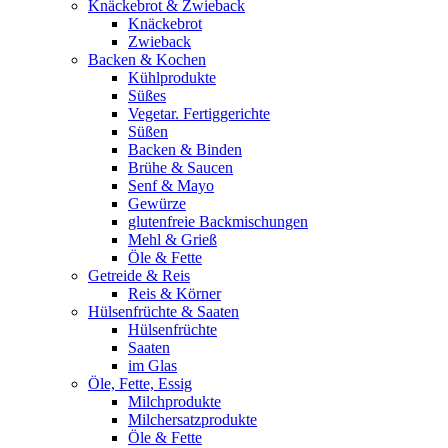
Knäckebrot & Zwieback
Knäckebrot
Zwieback
Backen & Kochen
Kühlprodukte
Süßes
Vegetar. Fertiggerichte
Süßen
Backen & Binden
Brühe & Saucen
Senf & Mayo
Gewürze
glutenfreie Backmischungen
Mehl & Grieß
Öle & Fette
Getreide & Reis
Reis & Körner
Hülsenfrüchte & Saaten
Hülsenfrüchte
Saaten
im Glas
Öle, Fette, Essig
Milchprodukte
Milchersatzprodukte
Öle & Fette