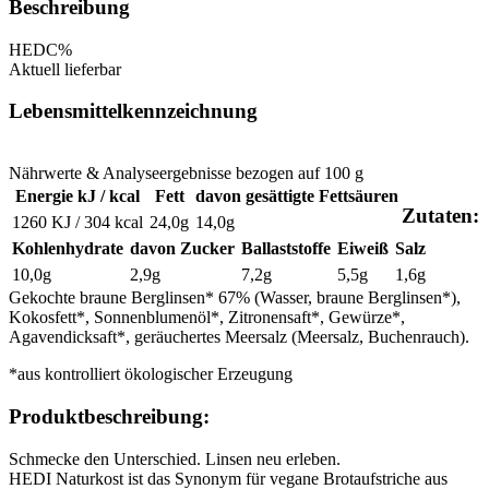
Beschreibung
HED
C%
Aktuell lieferbar
Lebensmittelkennzeichnung
Nährwerte & Analyseergebnisse bezogen auf 100 g
Energie kJ / kcal
Fett
davon gesättigte Fettsäuren
Zutaten:
1260 KJ / 304 kcal
24,0g
14,0g
Kohlenhydrate
davon Zucker
Ballaststoffe
Eiweiß
Salz
10,0g
2,9g
7,2g
5,5g
1,6g
Gekochte braune Berglinsen* 67% (Wasser, braune Berglinsen*),
Kokosfett*, Sonnenblumenöl*, Zitronensaft*, Gewürze*,
Agavendicksaft*, geräuchertes Meersalz (Meersalz, Buchenrauch).
*aus kontrolliert ökologischer Erzeugung
Produktbeschreibung:
Schmecke den Unterschied. Linsen neu erleben.
HEDI Naturkost ist das Synonym für vegane Brotaufstriche aus