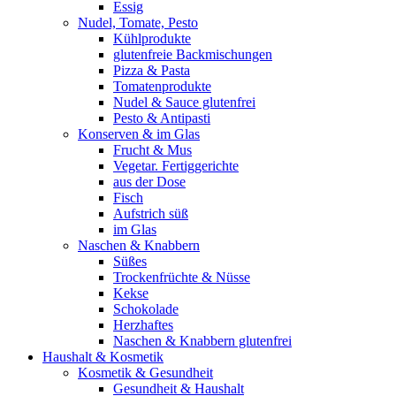
Essig
Nudel, Tomate, Pesto
Kühlprodukte
glutenfreie Backmischungen
Pizza & Pasta
Tomatenprodukte
Nudel & Sauce glutenfrei
Pesto & Antipasti
Konserven & im Glas
Frucht & Mus
Vegetar. Fertiggerichte
aus der Dose
Fisch
Aufstrich süß
im Glas
Naschen & Knabbern
Süßes
Trockenfrüchte & Nüsse
Kekse
Schokolade
Herzhaftes
Naschen & Knabbern glutenfrei
Haushalt & Kosmetik
Kosmetik & Gesundheit
Gesundheit & Haushalt