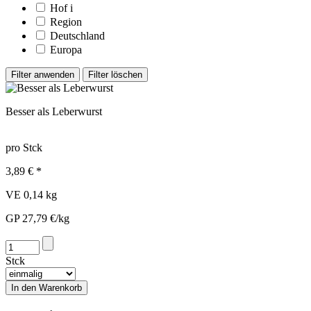
Hof
i
Region
Deutschland
Europa
Besser als Leberwurst
pro Stck
3,89 € *
VE 0,14 kg
GP 27,79 €/kg
Stck