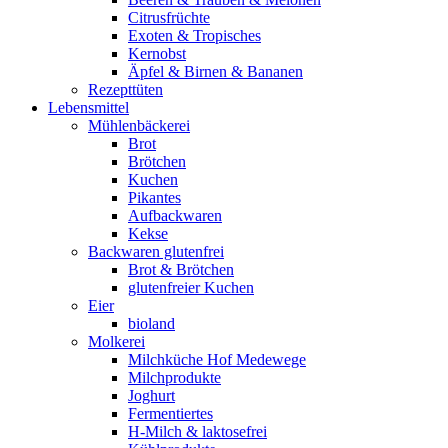
Citrusfrüchte
Exoten & Tropisches
Kernobst
Äpfel & Birnen & Bananen
Rezepttüten
Lebensmittel
Mühlenbäckerei
Brot
Brötchen
Kuchen
Pikantes
Aufbackwaren
Kekse
Backwaren glutenfrei
Brot & Brötchen
glutenfreier Kuchen
Eier
bioland
Molkerei
Milchküche Hof Medewege
Milchprodukte
Joghurt
Fermentiertes
H-Milch & laktosefrei