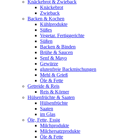
Knäckebrot & Zwieback
Knäckebrot
Zwieback
Backen & Kochen
Kühlprodukte
Süßes
Vegetar. Fertiggerichte
Süßen
Backen & Binden
Brühe & Saucen
Senf & Mayo
Gewürze
glutenfreie Backmischungen
Mehl & Grieß
Öle & Fette
Getreide & Reis
Reis & Körner
Hülsenfrüchte & Saaten
Hülsenfrüchte
Saaten
im Glas
Öle, Fette, Essig
Milchprodukte
Milchersatzprodukte
Öle & Fette