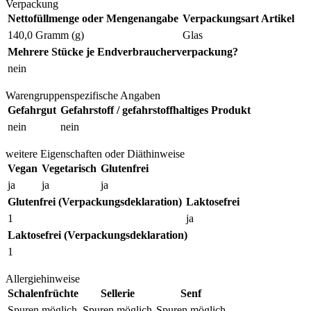
Verpackung
Nettofüllmenge oder Mengenangabe
Verpackungsart Artikel
140,0 Gramm (g)
Glas
Mehrere Stücke je Endverbraucherverpackung?
nein
Warengruppenspezifische Angaben
Gefahrgut
Gefahrstoff / gefahrstoffhaltiges Produkt
nein
nein
weitere Eigenschaften oder Diäthinweise
Vegan
Vegetarisch
Glutenfrei
ja
ja
ja
Glutenfrei (Verpackungsdeklaration)
Laktosefrei
1
ja
Laktosefrei (Verpackungsdeklaration)
1
Allergiehinweise
Schalenfrüchte
Sellerie
Senf
Spuren möglich
Spuren möglich
Spuren möglich