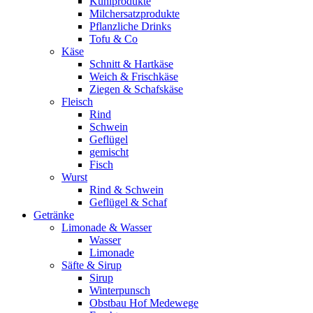
Kühlprodukte
Milchersatzprodukte
Pflanzliche Drinks
Tofu & Co
Käse
Schnitt & Hartkäse
Weich & Frischkäse
Ziegen & Schafskäse
Fleisch
Rind
Schwein
Geflügel
gemischt
Fisch
Wurst
Rind & Schwein
Geflügel & Schaf
Getränke
Limonade & Wasser
Wasser
Limonade
Säfte & Sirup
Sirup
Winterpunsch
Obstbau Hof Medewege