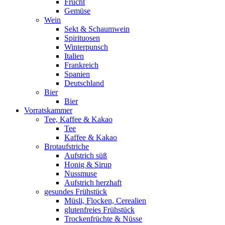
Frucht
Gemüse
Wein
Sekt & Schaumwein
Spirituosen
Winterpunsch
Italien
Frankreich
Spanien
Deutschland
Bier
Bier
Vorratskammer
Tee, Kaffee & Kakao
Tee
Kaffee & Kakao
Brotaufstriche
Aufstrich süß
Honig & Sirup
Nussmuse
Aufstrich herzhaft
gesundes Frühstück
Müsli, Flocken, Cerealien
glutenfreies Frühstück
Trockenfrüchte & Nüsse