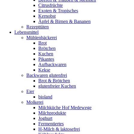
Citrusfrüchte
Exoten & Tropisches
Kernobst
Äpfel & Birnen & Bananen
Rezepttüten
Lebensmittel
Mühlenbäckerei
Brot
Brötchen
Kuchen
Pikantes
Aufbackwaren
Kekse
Backwaren glutenfrei
Brot & Brötchen
glutenfreier Kuchen
Eier
bioland
Molkerei
Milchküche Hof Medewege
Milchprodukte
Joghurt
Fermentiertes
H-Milch & laktosefrei