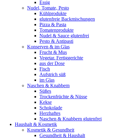
Essig
Nudel, Tomate, Pesto
Kühlprodukte
glutenfreie Backmischungen
Pizza & Pasta
Tomatenprodukte
Nudel & Sauce glutenfrei
Pesto & Antipasti
Konserven & im Glas
Frucht & Mus
Vegetar. Fertiggerichte
aus der Dose
Fisch
Aufstrich süß
im Glas
Naschen & Knabbern
Süßes
Trockenfrüchte & Nüsse
Kekse
Schokolade
Herzhaftes
Naschen & Knabbern glutenfrei
Haushalt & Kosmetik
Kosmetik & Gesundheit
Gesundheit & Haushalt