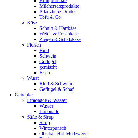
Kühlprodukte
Milchersatzprodukte
Pflanzliche Drinks
Tofu & Co
Käse
Schnitt & Hartkäse
Weich & Frischkäse
Ziegen & Schafskäse
Fleisch
Rind
Schwein
Geflügel
gemischt
Fisch
Wurst
Rind & Schwein
Geflügel & Schaf
Getränke
Limonade & Wasser
Wasser
Limonade
Säfte & Sirup
Sirup
Winterpunsch
Obstbau Hof Medewege