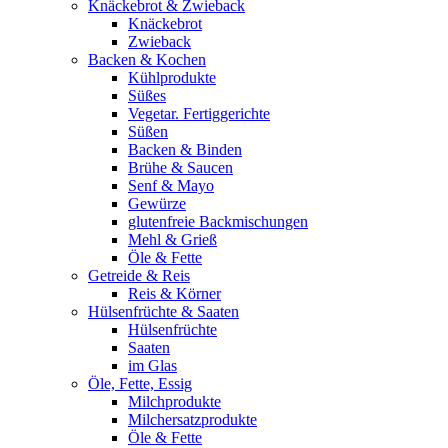
Knäckebrot & Zwieback
Knäckebrot
Zwieback
Backen & Kochen
Kühlprodukte
Süßes
Vegetar. Fertiggerichte
Süßen
Backen & Binden
Brühe & Saucen
Senf & Mayo
Gewürze
glutenfreie Backmischungen
Mehl & Grieß
Öle & Fette
Getreide & Reis
Reis & Körner
Hülsenfrüchte & Saaten
Hülsenfrüchte
Saaten
im Glas
Öle, Fette, Essig
Milchprodukte
Milchersatzprodukte
Öle & Fette