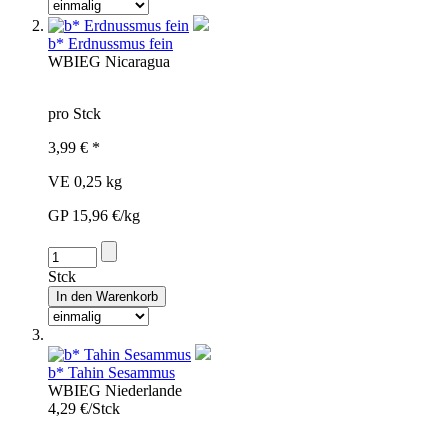
b* Erdnussmus fein
WBI
EG
Nicaragua
pro Stck
3,99 € *
VE 0,25 kg
GP 15,96 €/kg
Stck
b* Tahin Sesammus
WBI
EG
Niederlande
4,29 €/Stck