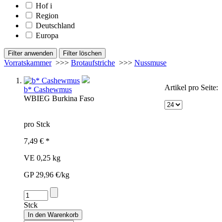
Hof
i
Region
Deutschland
Europa
Vorratskammer
>>>
Brotaufstriche
>>>
Nussmuse
Artikel pro Seite:
b* Cashewmus
WBI
EG
Burkina Faso
pro Stck
7,49 € *
VE 0,25 kg
GP 29,96 €/kg
Stck