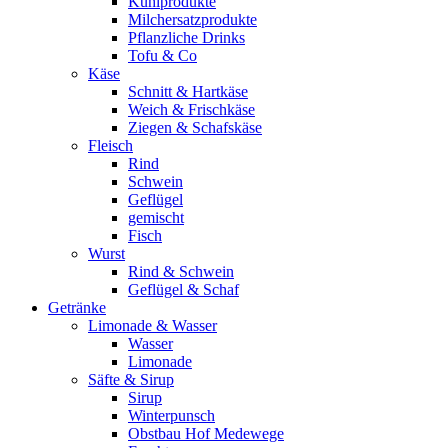
Kühlprodukte
Milchersatzprodukte
Pflanzliche Drinks
Tofu & Co
Käse
Schnitt & Hartkäse
Weich & Frischkäse
Ziegen & Schafskäse
Fleisch
Rind
Schwein
Geflügel
gemischt
Fisch
Wurst
Rind & Schwein
Geflügel & Schaf
Getränke
Limonade & Wasser
Wasser
Limonade
Säfte & Sirup
Sirup
Winterpunsch
Obstbau Hof Medewege