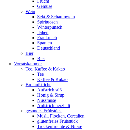
Frucht
Gemüse
Wein
Sekt & Schaumwein
Spirituosen
Winterpunsch
Italien
Frankreich
Spanien
Deutschland
Bier
Bier
Vorratskammer
Tee, Kaffee & Kakao
Tee
Kaffee & Kakao
Brotaufstriche
Aufstrich süß
Honig & Sirup
Nussmuse
Aufstrich herzhaft
gesundes Frühstück
Müsli, Flocken, Cerealien
glutenfreies Frühstück
Trockenfrüchte & Nüsse