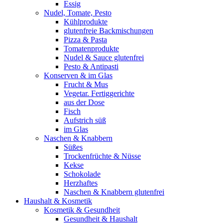
Essig
Nudel, Tomate, Pesto
Kühlprodukte
glutenfreie Backmischungen
Pizza & Pasta
Tomatenprodukte
Nudel & Sauce glutenfrei
Pesto & Antipasti
Konserven & im Glas
Frucht & Mus
Vegetar. Fertiggerichte
aus der Dose
Fisch
Aufstrich süß
im Glas
Naschen & Knabbern
Süßes
Trockenfrüchte & Nüsse
Kekse
Schokolade
Herzhaftes
Naschen & Knabbern glutenfrei
Haushalt & Kosmetik
Kosmetik & Gesundheit
Gesundheit & Haushalt