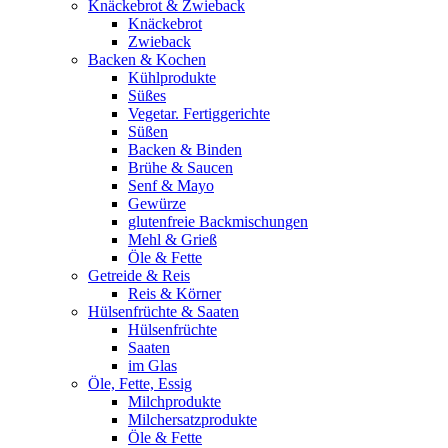
Knäckebrot & Zwieback
Knäckebrot
Zwieback
Backen & Kochen
Kühlprodukte
Süßes
Vegetar. Fertiggerichte
Süßen
Backen & Binden
Brühe & Saucen
Senf & Mayo
Gewürze
glutenfreie Backmischungen
Mehl & Grieß
Öle & Fette
Getreide & Reis
Reis & Körner
Hülsenfrüchte & Saaten
Hülsenfrüchte
Saaten
im Glas
Öle, Fette, Essig
Milchprodukte
Milchersatzprodukte
Öle & Fette