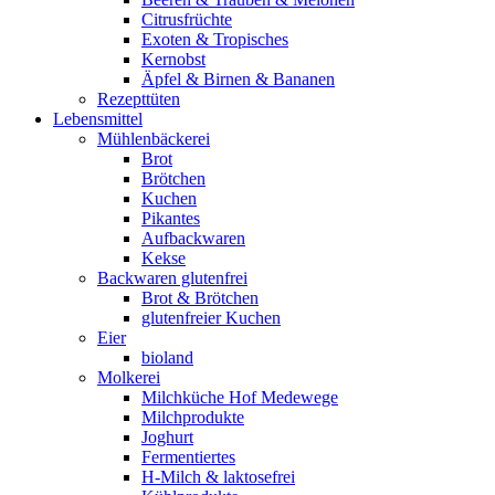
Citrusfrüchte
Exoten & Tropisches
Kernobst
Äpfel & Birnen & Bananen
Rezepttüten
Lebensmittel
Mühlenbäckerei
Brot
Brötchen
Kuchen
Pikantes
Aufbackwaren
Kekse
Backwaren glutenfrei
Brot & Brötchen
glutenfreier Kuchen
Eier
bioland
Molkerei
Milchküche Hof Medewege
Milchprodukte
Joghurt
Fermentiertes
H-Milch & laktosefrei