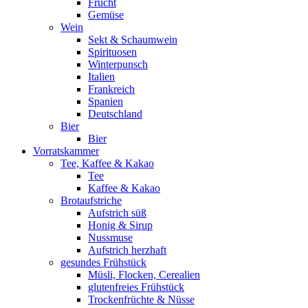
Frucht
Gemüse
Wein
Sekt & Schaumwein
Spirituosen
Winterpunsch
Italien
Frankreich
Spanien
Deutschland
Bier
Bier
Vorratskammer
Tee, Kaffee & Kakao
Tee
Kaffee & Kakao
Brotaufstriche
Aufstrich süß
Honig & Sirup
Nussmuse
Aufstrich herzhaft
gesundes Frühstück
Müsli, Flocken, Cerealien
glutenfreies Frühstück
Trockenfrüchte & Nüsse