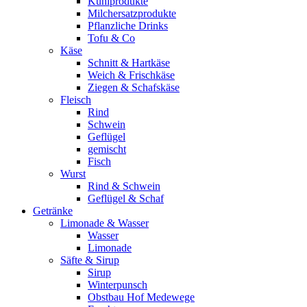
Kühlprodukte
Milchersatzprodukte
Pflanzliche Drinks
Tofu & Co
Käse
Schnitt & Hartkäse
Weich & Frischkäse
Ziegen & Schafskäse
Fleisch
Rind
Schwein
Geflügel
gemischt
Fisch
Wurst
Rind & Schwein
Geflügel & Schaf
Getränke
Limonade & Wasser
Wasser
Limonade
Säfte & Sirup
Sirup
Winterpunsch
Obstbau Hof Medewege