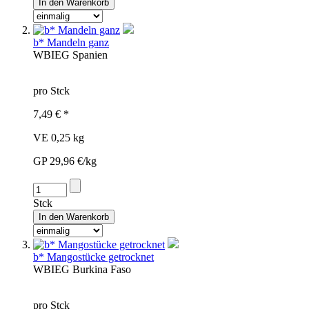
b* Mandeln ganz
WBI
EG
Spanien
pro Stck
7,49 € *
VE 0,25 kg
GP 29,96 €/kg
Stck
b* Mangostücke getrocknet
WBI
EG
Burkina Faso
pro Stck