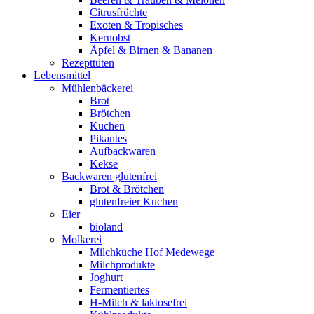
Citrusfrüchte
Exoten & Tropisches
Kernobst
Äpfel & Birnen & Bananen
Rezepttüten
Lebensmittel
Mühlenbäckerei
Brot
Brötchen
Kuchen
Pikantes
Aufbackwaren
Kekse
Backwaren glutenfrei
Brot & Brötchen
glutenfreier Kuchen
Eier
bioland
Molkerei
Milchküche Hof Medewege
Milchprodukte
Joghurt
Fermentiertes
H-Milch & laktosefrei