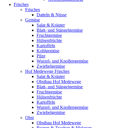
Frisches
Frisches
Datteln & Nüsse
Gemüse
Salat & Kräuter
Blatt- und Stängelgemüse
Fruchtgemüse
Hülsenfrüchte
Kartoffeln
Kohlgemüse
Pilze
Wurzel- und Knollengemüse
Zwiebelgemüse
Hof Medewege Frisches
Salat & Kräuter
Obstbau Hof Medewege
Blatt- und Stängelgemüse
Fruchtgemüse
Hülsenfrüchte
Kartoffeln
Wurzel- und Knollengemüse
Zwiebelgemüse
Obst
Obstbau Hof Medewege
Beeren & Trauben & Melonen