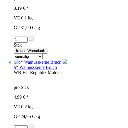
3,19 € *
VE 0,1 kg
GP 31,90 €/kg
Stck
b* Walnusskerne Bruch
WBI
EG
Republik Moldau
pro Stck
4,99 € *
VE 0,2 kg
GP 24,95 €/kg