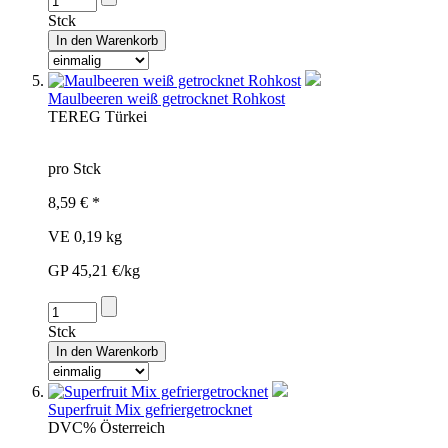
Stck
Maulbeeren weiß getrocknet Rohkost
TER
EG
Türkei
pro Stck
8,59 € *
VE 0,19 kg
GP 45,21 €/kg
Stck
Superfruit Mix gefriergetrocknet
DV
C%
Österreich