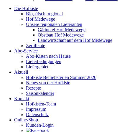
Die Hofkiste
Bio, frisch, regional
Hof Medewege
Unsere regionalen Lieferanten
Gärtnerei Hof Medewege
Obstbau Hof Medewege
Landwirtschaft auf dem Hof Medewege
Zertifikate
Abo-Service
Abo-Kisten nach Hause
Lieferbedingungen
Liefergebiet
Aktuell
Hofkiste Betriebsferien Sommer 2026
Neues von der Hofkiste
Rezepte
Saisonkalender
Kontakt
Hofkisten-Team
Impressum
Datenschutz
Online-Shop
Kunden-Login