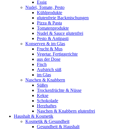
Essig
Nudel, Tomate, Pesto
Kühlprodukte
glutenfreie Backmischungen
Pizza & Pasta
Tomatenprodukte
Nudel & Sauce glutenfrei
Pesto & Antipasti
Konserven & im Glas
Frucht & Mus
Vegetar. Fertiggerichte
aus der Dose
Fisch
Aufstrich süß
im Glas
Naschen & Knabbern
Süßes
Trockenfrüchte & Nüsse
Kekse
Schokolade
Herzhaftes
Naschen & Knabbern glutenfrei
Haushalt & Kosmetik
Kosmetik & Gesundheit
Gesundheit & Haushalt