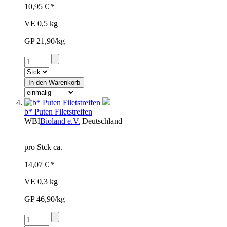
10,95 € *
VE 0,5 kg
GP 21,90/kg
b* Puten Filetstreifen
WBI
Bioland e.V.
Deutschland
pro Stck ca.
14,07 € *
VE 0,3 kg
GP 46,90/kg