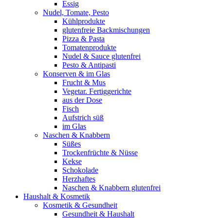
Essig
Nudel, Tomate, Pesto
Kühlprodukte
glutenfreie Backmischungen
Pizza & Pasta
Tomatenprodukte
Nudel & Sauce glutenfrei
Pesto & Antipasti
Konserven & im Glas
Frucht & Mus
Vegetar. Fertiggerichte
aus der Dose
Fisch
Aufstrich süß
im Glas
Naschen & Knabbern
Süßes
Trockenfrüchte & Nüsse
Kekse
Schokolade
Herzhaftes
Naschen & Knabbern glutenfrei
Haushalt & Kosmetik
Kosmetik & Gesundheit
Gesundheit & Haushalt