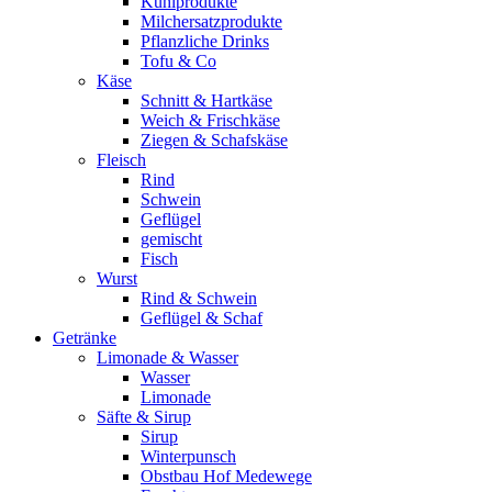
Kühlprodukte
Milchersatzprodukte
Pflanzliche Drinks
Tofu & Co
Käse
Schnitt & Hartkäse
Weich & Frischkäse
Ziegen & Schafskäse
Fleisch
Rind
Schwein
Geflügel
gemischt
Fisch
Wurst
Rind & Schwein
Geflügel & Schaf
Getränke
Limonade & Wasser
Wasser
Limonade
Säfte & Sirup
Sirup
Winterpunsch
Obstbau Hof Medewege