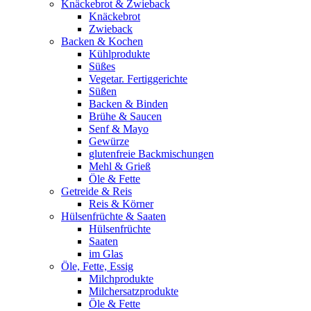
Knäckebrot & Zwieback
Knäckebrot
Zwieback
Backen & Kochen
Kühlprodukte
Süßes
Vegetar. Fertiggerichte
Süßen
Backen & Binden
Brühe & Saucen
Senf & Mayo
Gewürze
glutenfreie Backmischungen
Mehl & Grieß
Öle & Fette
Getreide & Reis
Reis & Körner
Hülsenfrüchte & Saaten
Hülsenfrüchte
Saaten
im Glas
Öle, Fette, Essig
Milchprodukte
Milchersatzprodukte
Öle & Fette