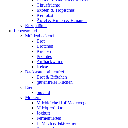
Citrusfrüchte
Exoten & Tropisches
Kernobst
Äpfel & Birnen & Bananen
Rezepttüten
Lebensmittel
Mühlenbäckerei
Brot
Brötchen
Kuchen
Pikantes
Aufbackwaren
Kekse
Backwaren glutenfrei
Brot & Brötchen
glutenfreier Kuchen
Eier
bioland
Molkerei
Milchküche Hof Medewege
Milchprodukte
Joghurt
Fermentiertes
H-Milch & laktosefrei