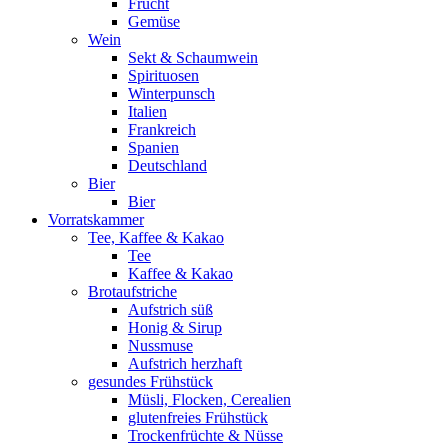
Frucht
Gemüse
Wein
Sekt & Schaumwein
Spirituosen
Winterpunsch
Italien
Frankreich
Spanien
Deutschland
Bier
Bier
Vorratskammer
Tee, Kaffee & Kakao
Tee
Kaffee & Kakao
Brotaufstriche
Aufstrich süß
Honig & Sirup
Nussmuse
Aufstrich herzhaft
gesundes Frühstück
Müsli, Flocken, Cerealien
glutenfreies Frühstück
Trockenfrüchte & Nüsse