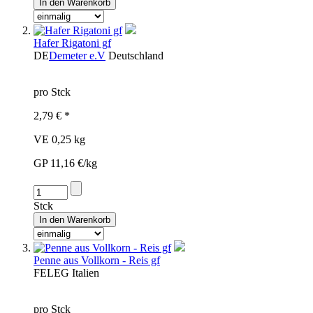
Hafer Rigatoni gf
DE
Demeter e.V
Deutschland
pro Stck
2,79 € *
VE 0,25 kg
GP 11,16 €/kg
Stck
Penne aus Vollkorn - Reis gf
FEL
EG
Italien
pro Stck