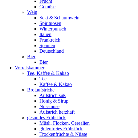
Frucht
Gemüse
Wein
Sekt & Schaumwein
Spirituosen
Winterpunsch
Italien
Frankreich
Spanien
Deutschland
Bier
Bier
Vorratskammer
Tee, Kaffee & Kakao
Tee
Kaffee & Kakao
Brotaufstriche
Aufstrich süß
Honig & Sirup
Nussmuse
Aufstrich herzhaft
gesundes Frühstück
Müsli, Flocken, Cerealien
glutenfreies Frühstück
Trockenfrüchte & Nüsse