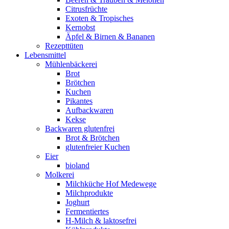
Citrusfrüchte
Exoten & Tropisches
Kernobst
Äpfel & Birnen & Bananen
Rezepttüten
Lebensmittel
Mühlenbäckerei
Brot
Brötchen
Kuchen
Pikantes
Aufbackwaren
Kekse
Backwaren glutenfrei
Brot & Brötchen
glutenfreier Kuchen
Eier
bioland
Molkerei
Milchküche Hof Medewege
Milchprodukte
Joghurt
Fermentiertes
H-Milch & laktosefrei