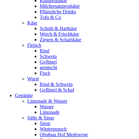
Kühlprodukte
Milchersatzprodukte
Pflanzliche Drinks
Tofu & Co
Käse
Schnitt & Hartkäse
Weich & Frischkäse
Ziegen & Schafskäse
Fleisch
Rind
Schwein
Geflügel
gemischt
Fisch
Wurst
Rind & Schwein
Geflügel & Schaf
Getränke
Limonade & Wasser
Wasser
Limonade
Säfte & Sirup
Sirup
Winterpunsch
Obstbau Hof Medewege