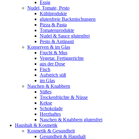
Essig
Nudel, Tomate, Pesto
Kühlprodukte
glutenfreie Backmischungen
Pizza & Pasta
Tomatenprodukte
Nudel & Sauce glutenfrei
Pesto & Antipasti
Konserven & im Glas
Frucht & Mus
Vegetar. Fertiggerichte
aus der Dose
Fisch
Aufstrich süß
im Glas
Naschen & Knabbern
Süßes
Trockenfrüchte & Nüsse
Kekse
Schokolade
Herzhaftes
Naschen & Knabbern glutenfrei
Haushalt & Kosmetik
Kosmetik & Gesundheit
Gesundheit & Haushalt