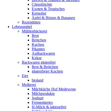
Citrusfrüchte
Exoten & Tropisches
Kernobst
Äpfel & Birnen & Bananen
Rezepttüten
Lebensmittel
Mühlenbäckerei
Brot
Brötchen
Kuchen
Pikantes
Aufbackwaren
Kekse
Backwaren glutenfrei
Brot & Brötchen
glutenfreier Kuchen
Eier
bioland
Molkerei
Milchküche Hof Medewege
Milchprodukte
Joghurt
Fermentiertes
H-Milch & laktosefrei