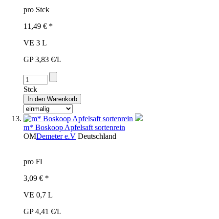
pro Stck
11,49 € *
VE 3 L
GP 3,83 €/L
Stck
m* Boskoop Apfelsaft sortenrein
OM
Demeter e.V
Deutschland
pro Fl
3,09 € *
VE 0,7 L
GP 4,41 €/L