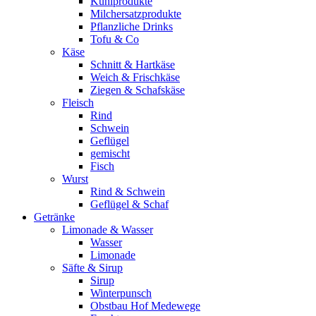
Kühlprodukte
Milchersatzprodukte
Pflanzliche Drinks
Tofu & Co
Käse
Schnitt & Hartkäse
Weich & Frischkäse
Ziegen & Schafskäse
Fleisch
Rind
Schwein
Geflügel
gemischt
Fisch
Wurst
Rind & Schwein
Geflügel & Schaf
Getränke
Limonade & Wasser
Wasser
Limonade
Säfte & Sirup
Sirup
Winterpunsch
Obstbau Hof Medewege