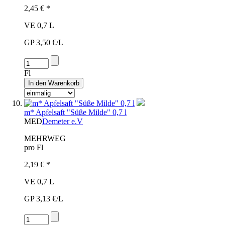
2,45 € *
VE 0,7 L
GP 3,50 €/L
Fl
m* Apfelsaft "Süße Milde" 0,7 l
MED
Demeter e.V
MEHRWEG
pro Fl
2,19 € *
VE 0,7 L
GP 3,13 €/L