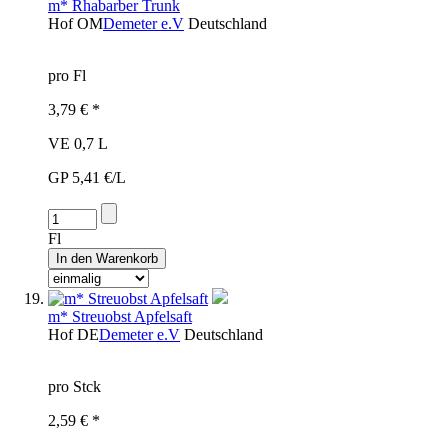
m* Rhabarber Trunk
Hof
OM
Demeter e.V
Deutschland
pro Fl
3,79 € *
VE 0,7 L
GP 5,41 €/L
Fl
m* Streuobst Apfelsaft
Hof
DE
Demeter e.V
Deutschland
pro Stck
2,59 € *