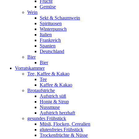
Frucht
Gemüse
Wein
Sekt & Schaumwein
Spirituosen
Winterpunsch
Italien
Frankreich
Spanien
Deutschland
Bier
Bier
Vorratskammer
Tee, Kaffee & Kakao
Tee
Kaffee & Kakao
Brotaufstriche
Aufstrich süß
Honig & Sirup
Nussmuse
Aufstrich herzhaft
gesundes Frühstück
Müsli, Flocken, Cerealien
glutenfreies Frühstück
Trockenfrüchte & Nüsse