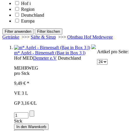
Hof
i
Region
Deutschland
Europa
Getränke
>>>
Säfte & Sirup
>>>
Obstbau Hof Medewege
Artikel pro Seite:
m* Apfel - Birnensaft (Bag in Box 3 l)
Hof
MED
Demeter e.V
Deutschland
MEHRWEG
pro Stck
9,49 € *
VE 3 L
GP 3,16 €/L
Stck