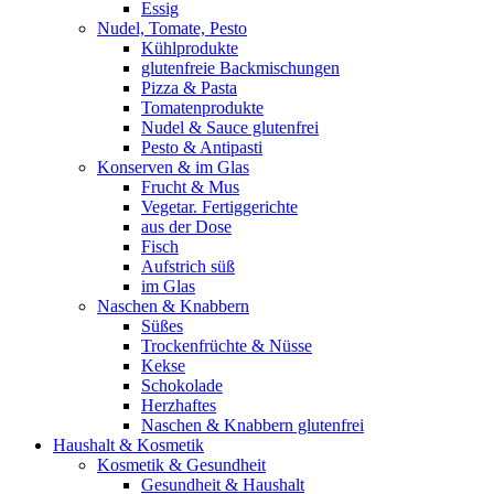
Essig
Nudel, Tomate, Pesto
Kühlprodukte
glutenfreie Backmischungen
Pizza & Pasta
Tomatenprodukte
Nudel & Sauce glutenfrei
Pesto & Antipasti
Konserven & im Glas
Frucht & Mus
Vegetar. Fertiggerichte
aus der Dose
Fisch
Aufstrich süß
im Glas
Naschen & Knabbern
Süßes
Trockenfrüchte & Nüsse
Kekse
Schokolade
Herzhaftes
Naschen & Knabbern glutenfrei
Haushalt & Kosmetik
Kosmetik & Gesundheit
Gesundheit & Haushalt