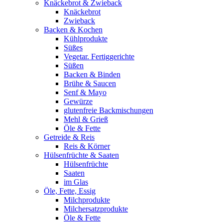
Knäckebrot & Zwieback
Knäckebrot
Zwieback
Backen & Kochen
Kühlprodukte
Süßes
Vegetar. Fertiggerichte
Süßen
Backen & Binden
Brühe & Saucen
Senf & Mayo
Gewürze
glutenfreie Backmischungen
Mehl & Grieß
Öle & Fette
Getreide & Reis
Reis & Körner
Hülsenfrüchte & Saaten
Hülsenfrüchte
Saaten
im Glas
Öle, Fette, Essig
Milchprodukte
Milchersatzprodukte
Öle & Fette