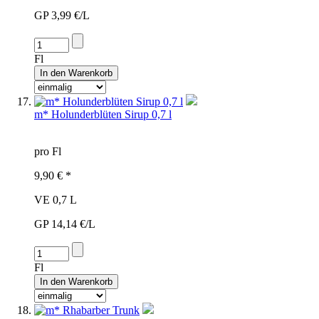
GP 3,99 €/L
Fl
m* Holunderblüten Sirup 0,7 l
pro Fl
9,90 € *
VE 0,7 L
GP 14,14 €/L
Fl