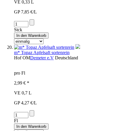
VE 0,33 L
GP 7,85 €/L
Stck
m* Topaz Apfelsaft sortenrein
Hof
OM
Demeter e.V
Deutschland
pro Fl
2,99 € *
VE 0,7 L
GP 4,27 €/L
Fl