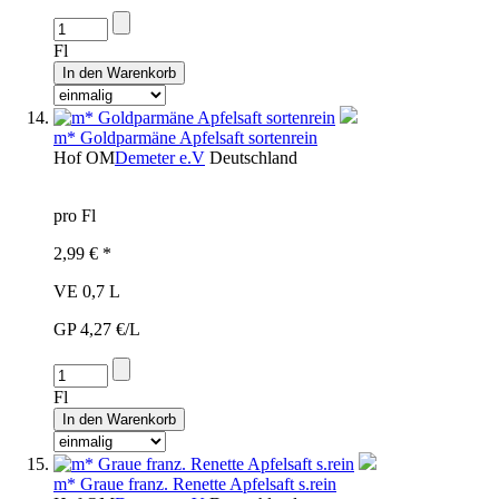
Fl
m* Goldparmäne Apfelsaft sortenrein
Hof
OM
Demeter e.V
Deutschland
pro Fl
2,99 € *
VE 0,7 L
GP 4,27 €/L
Fl
m* Graue franz. Renette Apfelsaft s.rein