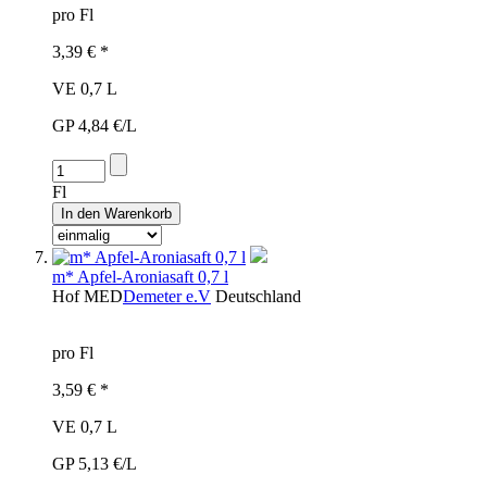
pro Fl
3,39 € *
VE 0,7 L
GP 4,84 €/L
Fl
m* Apfel-Aroniasaft 0,7 l
Hof
MED
Demeter e.V
Deutschland
pro Fl
3,59 € *
VE 0,7 L
GP 5,13 €/L