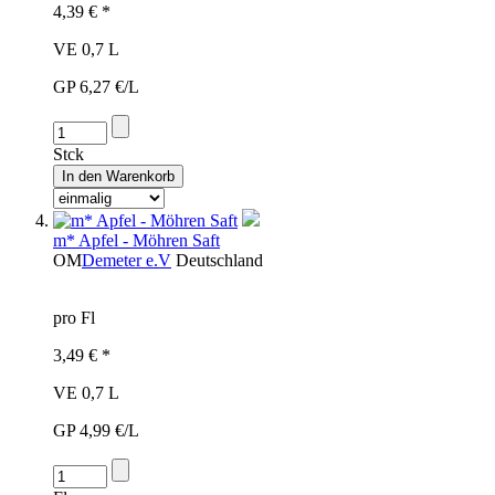
4,39 € *
VE 0,7 L
GP 6,27 €/L
Stck
m* Apfel - Möhren Saft
OM
Demeter e.V
Deutschland
pro Fl
3,49 € *
VE 0,7 L
GP 4,99 €/L