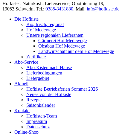
Hofkiste - Naturkost - Lieferservice, Obotritenring 19,
19053 Schwerin, Tel.:
0385-3431880
,
Mail:
info@hofkiste.de
Die Hofkiste
Bio, frisch, regional
Hof Medewege
Unsere regionalen Lieferanten
Gärtnerei Hof Medewege
Obstbau Hof Medewege
Landwirtschaft auf dem Hof Medewege
Zertifikate
Abo-Service
Abo-Kisten nach Hause
Lieferbedingungen
Liefergebiet
Aktuell
Hofkiste Betriebsferien Sommer 2026
Neues von der Hofkiste
Rezepte
Saisonkalender
Kontakt
Hofkisten-Team
Impressum
Datenschutz
Online-Shop