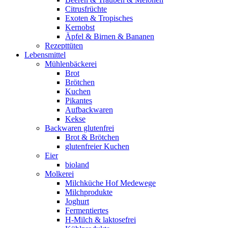
Citrusfrüchte
Exoten & Tropisches
Kernobst
Äpfel & Birnen & Bananen
Rezepttüten
Lebensmittel
Mühlenbäckerei
Brot
Brötchen
Kuchen
Pikantes
Aufbackwaren
Kekse
Backwaren glutenfrei
Brot & Brötchen
glutenfreier Kuchen
Eier
bioland
Molkerei
Milchküche Hof Medewege
Milchprodukte
Joghurt
Fermentiertes
H-Milch & laktosefrei