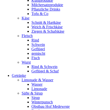
Kühlprodukte
Milchersatzprodukte
Pflanzliche Drinks
Tofu & Co
Käse
Schnitt & Hartkäse
Weich & Frischkäse
Ziegen & Schafskäse
Fleisch
Rind
Schwein
Geflügel
gemischt
Fisch
Wurst
Rind & Schwein
Geflügel & Schaf
Getränke
Limonade & Wasser
Wasser
Limonade
Säfte & Sirup
Sirup
Winterpunsch
Obstbau Hof Medewege