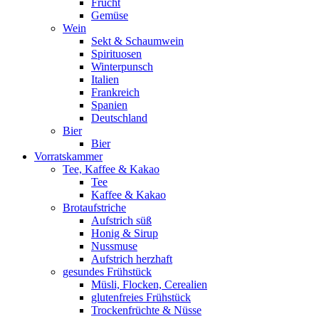
Frucht
Gemüse
Wein
Sekt & Schaumwein
Spirituosen
Winterpunsch
Italien
Frankreich
Spanien
Deutschland
Bier
Bier
Vorratskammer
Tee, Kaffee & Kakao
Tee
Kaffee & Kakao
Brotaufstriche
Aufstrich süß
Honig & Sirup
Nussmuse
Aufstrich herzhaft
gesundes Frühstück
Müsli, Flocken, Cerealien
glutenfreies Frühstück
Trockenfrüchte & Nüsse