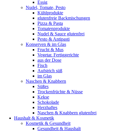
Essig
Nudel, Tomate, Pesto
Kühlprodukte
glutenfreie Backmischungen
Pizza & Pasta
Tomatenprodukte
Nudel & Sauce glutenfrei
Pesto & Antipasti
Konserven & im Glas
Frucht & Mus
Vegetar. Fertiggerichte
aus der Dose
Fisch
Aufstrich süß
im Glas
Naschen & Knabbern
Süßes
Trockenfrüchte & Nüsse
Kekse
Schokolade
Herzhaftes
Naschen & Knabbern glutenfrei
Haushalt & Kosmetik
Kosmetik & Gesundheit
Gesundheit & Haushalt