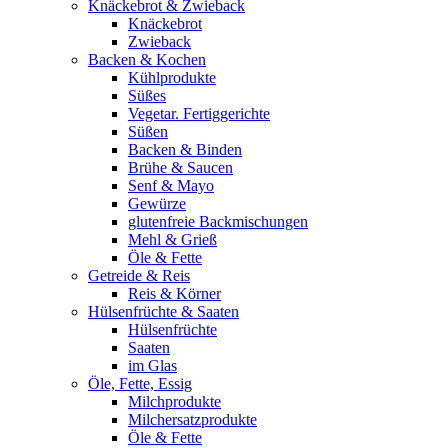
Knäckebrot & Zwieback
Knäckebrot
Zwieback
Backen & Kochen
Kühlprodukte
Süßes
Vegetar. Fertiggerichte
Süßen
Backen & Binden
Brühe & Saucen
Senf & Mayo
Gewürze
glutenfreie Backmischungen
Mehl & Grieß
Öle & Fette
Getreide & Reis
Reis & Körner
Hülsenfrüchte & Saaten
Hülsenfrüchte
Saaten
im Glas
Öle, Fette, Essig
Milchprodukte
Milchersatzprodukte
Öle & Fette