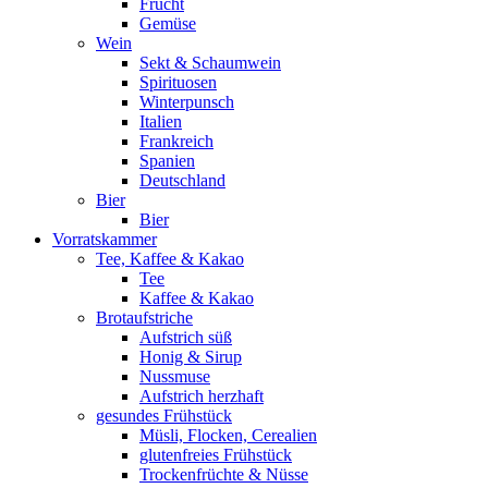
Frucht
Gemüse
Wein
Sekt & Schaumwein
Spirituosen
Winterpunsch
Italien
Frankreich
Spanien
Deutschland
Bier
Bier
Vorratskammer
Tee, Kaffee & Kakao
Tee
Kaffee & Kakao
Brotaufstriche
Aufstrich süß
Honig & Sirup
Nussmuse
Aufstrich herzhaft
gesundes Frühstück
Müsli, Flocken, Cerealien
glutenfreies Frühstück
Trockenfrüchte & Nüsse