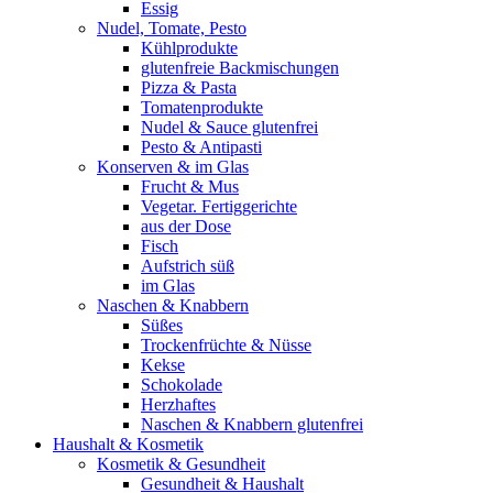
Essig
Nudel, Tomate, Pesto
Kühlprodukte
glutenfreie Backmischungen
Pizza & Pasta
Tomatenprodukte
Nudel & Sauce glutenfrei
Pesto & Antipasti
Konserven & im Glas
Frucht & Mus
Vegetar. Fertiggerichte
aus der Dose
Fisch
Aufstrich süß
im Glas
Naschen & Knabbern
Süßes
Trockenfrüchte & Nüsse
Kekse
Schokolade
Herzhaftes
Naschen & Knabbern glutenfrei
Haushalt & Kosmetik
Kosmetik & Gesundheit
Gesundheit & Haushalt