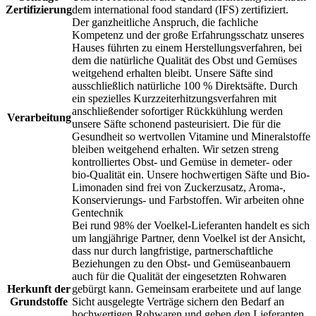
Zertifizierung
dem international food standard (IFS) zertifiziert.
Der ganzheitliche Anspruch, die fachliche
Kompetenz und der große Erfahrungsschatz unseres
Hauses führten zu einem Herstellungsverfahren, bei
dem die natürliche Qualität des Obst und Gemüses
weitgehend erhalten bleibt. Unsere Säfte sind
ausschließlich natürliche 100 % Direktsäfte. Durch
ein spezielles Kurzzeiterhitzungsverfahren mit
anschließender sofortiger Rückkühlung werden
Verarbeitung
unsere Säfte schonend pasteurisiert. Die für die
Gesundheit so wertvollen Vitamine und Mineralstoffe
bleiben weitgehend erhalten. Wir setzen streng
kontrolliertes Obst- und Gemüse in demeter- oder
bio-Qualität ein. Unsere hochwertigen Säfte und Bio-
Limonaden sind frei von Zuckerzusatz, Aroma-,
Konservierungs- und Farbstoffen. Wir arbeiten ohne
Gentechnik
Bei rund 98% der Voelkel-Lieferanten handelt es sich
um langjährige Partner, denn Voelkel ist der Ansicht,
dass nur durch langfristige, partnerschaftliche
Beziehungen zu den Obst- und Gemüseanbauern
auch für die Qualität der eingesetzten Rohwaren
Herkunft der
gebürgt kann. Gemeinsam erarbeitete und auf lange
Grundstoffe
Sicht ausgelegte Verträge sichern den Bedarf an
hochwertigen Rohwaren und geben den Lieferanten