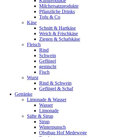
Kühlprodukte
Milchersatzprodukte
Pflanzliche Drinks
Tofu & Co
Käse
Schnitt & Hartkäse
Weich & Frischkäse
Ziegen & Schafskäse
Fleisch
Rind
Schwein
Geflügel
gemischt
Fisch
Wurst
Rind & Schwein
Geflügel & Schaf
Getränke
Limonade & Wasser
Wasser
Limonade
Säfte & Sirup
Sirup
Winterpunsch
Obstbau Hof Medewege