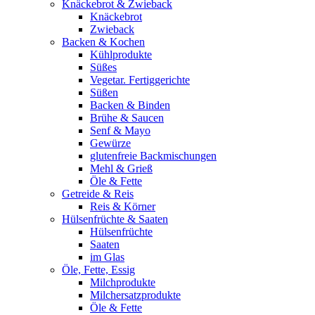
Knäckebrot & Zwieback
Knäckebrot
Zwieback
Backen & Kochen
Kühlprodukte
Süßes
Vegetar. Fertiggerichte
Süßen
Backen & Binden
Brühe & Saucen
Senf & Mayo
Gewürze
glutenfreie Backmischungen
Mehl & Grieß
Öle & Fette
Getreide & Reis
Reis & Körner
Hülsenfrüchte & Saaten
Hülsenfrüchte
Saaten
im Glas
Öle, Fette, Essig
Milchprodukte
Milchersatzprodukte
Öle & Fette