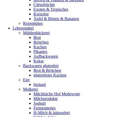
Citrusfrüchte
Exoten & Tropisches
Kernobst
Äpfel & Birnen & Bananen
Rezepttüten
Lebensmittel
Mühlenbäckerei
Brot
Brötchen
Kuchen
Pikantes
Aufbackwaren
Kekse
Backwaren glutenfrei
Brot & Brötchen
glutenfreier Kuchen
Eier
bioland
Molkerei
Milchküche Hof Medewege
Milchprodukte
Joghurt
Fermentiertes
H-Milch & laktosefrei