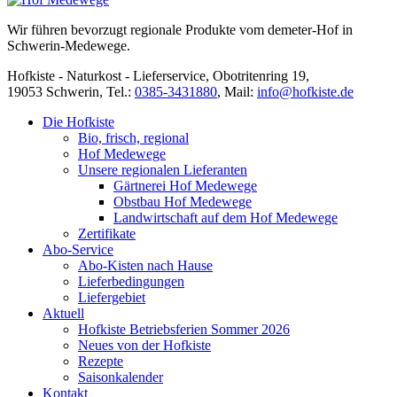
Wir führen bevorzugt regionale Produkte vom demeter-Hof in
Schwerin-Medewege.
Hofkiste - Naturkost - Lieferservice, Obotritenring 19,
19053 Schwerin, Tel.:
0385-3431880
,
Mail:
info@hofkiste.de
Die Hofkiste
Bio, frisch, regional
Hof Medewege
Unsere regionalen Lieferanten
Gärtnerei Hof Medewege
Obstbau Hof Medewege
Landwirtschaft auf dem Hof Medewege
Zertifikate
Abo-Service
Abo-Kisten nach Hause
Lieferbedingungen
Liefergebiet
Aktuell
Hofkiste Betriebsferien Sommer 2026
Neues von der Hofkiste
Rezepte
Saisonkalender
Kontakt