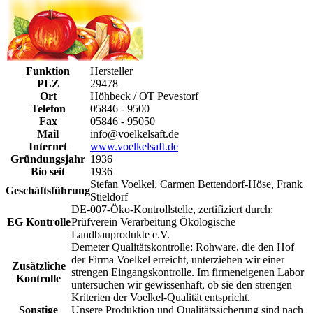
Funktion
Hersteller
PLZ
29478
Ort
Höhbeck / OT Pevestorf
Telefon
05846 - 9500
Fax
05846 - 95050
Mail
info@voelkelsaft.de
Internet
www.voelkelsaft.de
Gründungsjahr
1936
Bio seit
1936
Stefan Voelkel, Carmen Bettendorf-Höse, Frank
Geschäftsführung
Stieldorf
DE-007-Öko-Kontrollstelle, zertifiziert durch:
EG Kontrolle
Prüfverein Verarbeitung Ökologische
Landbauprodukte e.V.
Demeter Qualitätskontrolle: Rohware, die den Hof
der Firma Voelkel erreicht, unterziehen wir einer
Zusätzliche
strengen Eingangskontrolle. Im firmeneigenen Labor
Kontrolle
untersuchen wir gewissenhaft, ob sie den strengen
Kriterien der Voelkel-Qualität entspricht.
Sonstige
Unsere Produktion und Qualitätssicherung sind nach