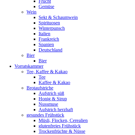
Frucht
Gemüse
Wein
Sekt & Schaumwein
Spirituosen
Winterpunsch
Italien
Frankreich
Spanien
Deutschland
Bier
Bier
Vorratskammer
Tee, Kaffee & Kakao
Tee
Kaffee & Kakao
Brotaufstriche
Aufstrich süß
Honig & Sirup
Nussmuse
Aufstrich herzhaft
gesundes Frühstück
Müsli, Flocken, Cerealien
glutenfreies Frühstück
Trockenfrüchte & Nüsse