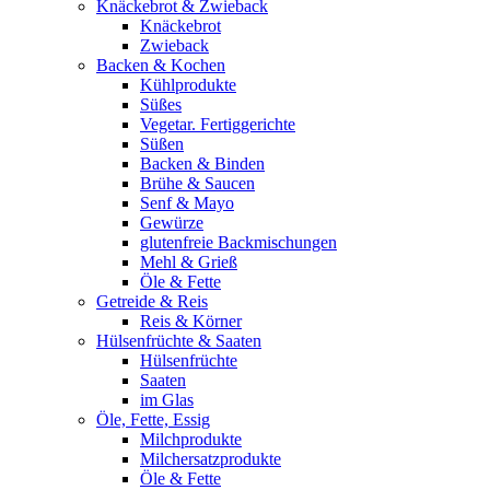
Knäckebrot & Zwieback
Knäckebrot
Zwieback
Backen & Kochen
Kühlprodukte
Süßes
Vegetar. Fertiggerichte
Süßen
Backen & Binden
Brühe & Saucen
Senf & Mayo
Gewürze
glutenfreie Backmischungen
Mehl & Grieß
Öle & Fette
Getreide & Reis
Reis & Körner
Hülsenfrüchte & Saaten
Hülsenfrüchte
Saaten
im Glas
Öle, Fette, Essig
Milchprodukte
Milchersatzprodukte
Öle & Fette