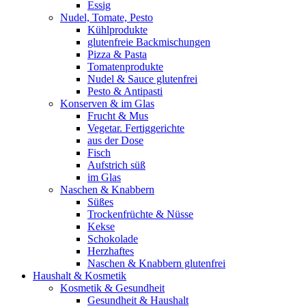
Essig
Nudel, Tomate, Pesto
Kühlprodukte
glutenfreie Backmischungen
Pizza & Pasta
Tomatenprodukte
Nudel & Sauce glutenfrei
Pesto & Antipasti
Konserven & im Glas
Frucht & Mus
Vegetar. Fertiggerichte
aus der Dose
Fisch
Aufstrich süß
im Glas
Naschen & Knabbern
Süßes
Trockenfrüchte & Nüsse
Kekse
Schokolade
Herzhaftes
Naschen & Knabbern glutenfrei
Haushalt & Kosmetik
Kosmetik & Gesundheit
Gesundheit & Haushalt