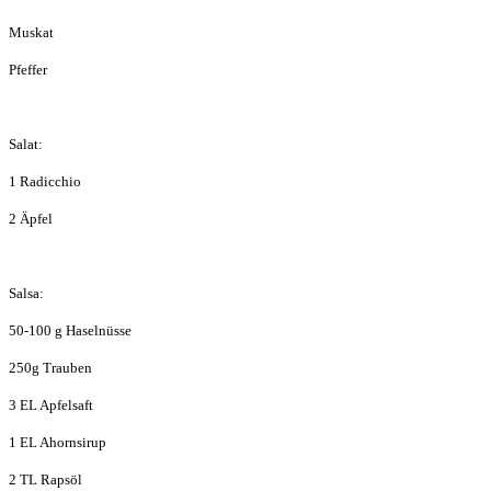
Muskat
Pfeffer
Salat:
1 Radicchio
2 Äpfel
Salsa:
50-100 g Haselnüsse
250g Trauben
3 EL Apfelsaft
1 EL Ahornsirup
2 TL Rapsöl