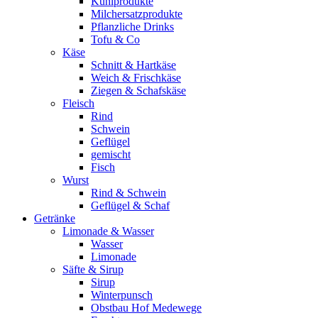
Kühlprodukte
Milchersatzprodukte
Pflanzliche Drinks
Tofu & Co
Käse
Schnitt & Hartkäse
Weich & Frischkäse
Ziegen & Schafskäse
Fleisch
Rind
Schwein
Geflügel
gemischt
Fisch
Wurst
Rind & Schwein
Geflügel & Schaf
Getränke
Limonade & Wasser
Wasser
Limonade
Säfte & Sirup
Sirup
Winterpunsch
Obstbau Hof Medewege