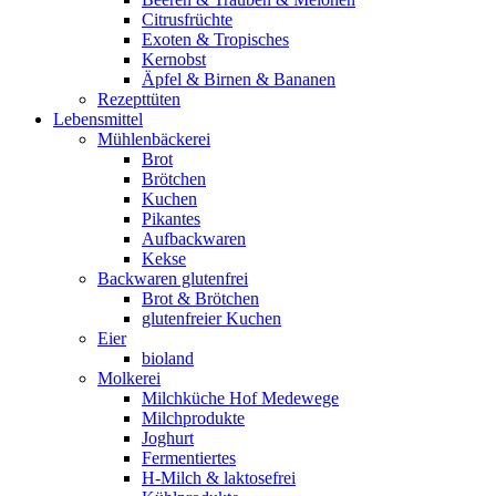
Citrusfrüchte
Exoten & Tropisches
Kernobst
Äpfel & Birnen & Bananen
Rezepttüten
Lebensmittel
Mühlenbäckerei
Brot
Brötchen
Kuchen
Pikantes
Aufbackwaren
Kekse
Backwaren glutenfrei
Brot & Brötchen
glutenfreier Kuchen
Eier
bioland
Molkerei
Milchküche Hof Medewege
Milchprodukte
Joghurt
Fermentiertes
H-Milch & laktosefrei