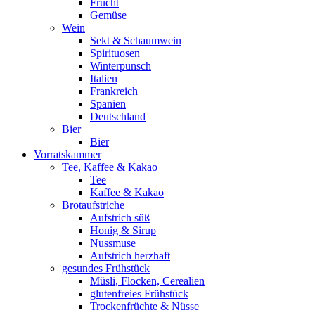
Frucht
Gemüse
Wein
Sekt & Schaumwein
Spirituosen
Winterpunsch
Italien
Frankreich
Spanien
Deutschland
Bier
Bier
Vorratskammer
Tee, Kaffee & Kakao
Tee
Kaffee & Kakao
Brotaufstriche
Aufstrich süß
Honig & Sirup
Nussmuse
Aufstrich herzhaft
gesundes Frühstück
Müsli, Flocken, Cerealien
glutenfreies Frühstück
Trockenfrüchte & Nüsse