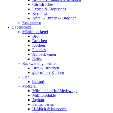
Citrusfrüchte
Exoten & Tropisches
Kernobst
Äpfel & Birnen & Bananen
Rezepttüten
Lebensmittel
Mühlenbäckerei
Brot
Brötchen
Kuchen
Pikantes
Aufbackwaren
Kekse
Backwaren glutenfrei
Brot & Brötchen
glutenfreier Kuchen
Eier
bioland
Molkerei
Milchküche Hof Medewege
Milchprodukte
Joghurt
Fermentiertes
H-Milch & laktosefrei