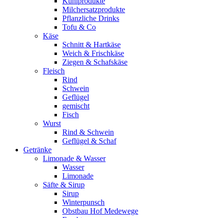
Kühlprodukte
Milchersatzprodukte
Pflanzliche Drinks
Tofu & Co
Käse
Schnitt & Hartkäse
Weich & Frischkäse
Ziegen & Schafskäse
Fleisch
Rind
Schwein
Geflügel
gemischt
Fisch
Wurst
Rind & Schwein
Geflügel & Schaf
Getränke
Limonade & Wasser
Wasser
Limonade
Säfte & Sirup
Sirup
Winterpunsch
Obstbau Hof Medewege