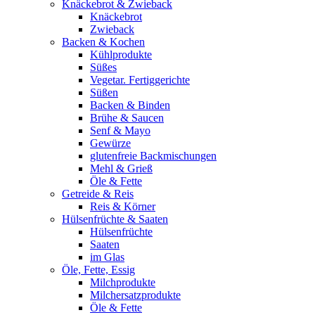
Knäckebrot & Zwieback
Knäckebrot
Zwieback
Backen & Kochen
Kühlprodukte
Süßes
Vegetar. Fertiggerichte
Süßen
Backen & Binden
Brühe & Saucen
Senf & Mayo
Gewürze
glutenfreie Backmischungen
Mehl & Grieß
Öle & Fette
Getreide & Reis
Reis & Körner
Hülsenfrüchte & Saaten
Hülsenfrüchte
Saaten
im Glas
Öle, Fette, Essig
Milchprodukte
Milchersatzprodukte
Öle & Fette