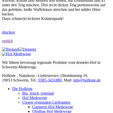
würfeln, Kürbis und Möhren fein reiben, mit Erdnussmus und Ei
unter den Teig mischen. Den recht dicken Teig portionsweise auf
das gefettete, heiße Waffeleisen streichen und bei milder Hitze
backen.
Dazu schmeckt leckerer Kräuterquark!
drucken
zurück
Wir führen bevorzugt regionale Produkte vom demeter-Hof in
Schwerin-Medewege.
Hofkiste - Naturkost - Lieferservice, Obotritenring 19,
19053 Schwerin, Tel.:
0385-3431880
,
Mail:
info@hofkiste.de
Die Hofkiste
Bio, frisch, regional
Hof Medewege
Unsere regionalen Lieferanten
Gärtnerei Hof Medewege
Obstbau Hof Medewege