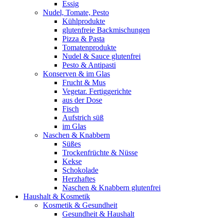
Essig
Nudel, Tomate, Pesto
Kühlprodukte
glutenfreie Backmischungen
Pizza & Pasta
Tomatenprodukte
Nudel & Sauce glutenfrei
Pesto & Antipasti
Konserven & im Glas
Frucht & Mus
Vegetar. Fertiggerichte
aus der Dose
Fisch
Aufstrich süß
im Glas
Naschen & Knabbern
Süßes
Trockenfrüchte & Nüsse
Kekse
Schokolade
Herzhaftes
Naschen & Knabbern glutenfrei
Haushalt & Kosmetik
Kosmetik & Gesundheit
Gesundheit & Haushalt