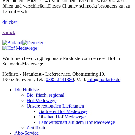
Bei mittlerer Hitze ca. 45 Min. kochen lassen.In Twist-Off-Gläser
füllen und verschließen.Dieses Chutney schmeckt besonders gut zu
Lammfleisch
drucken
zurück
Wir führen bevorzugt regionale Produkte vom demeter-Hof in
Schwerin-Medewege.
Hofkiste - Naturkost - Lieferservice, Obotritenring 19,
19053 Schwerin, Tel.:
0385-3431880
,
Mail:
info@hofkiste.de
Die Hofkiste
Bio, frisch, regional
Hof Medewege
Unsere regionalen Lieferanten
Gärtnerei Hof Medewege
Obstbau Hof Medewege
Landwirtschaft auf dem Hof Medewege
Zertifikate
Abo-Service