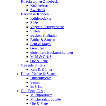
Knäckebrot & Zwieback
Knäckebrot
Zwieback
Backen & Kochen
Kühlprodukte
Süßes
Vegetar. Fertiggerichte
Süßen
Backen & Binden
Brühe & Saucen
Senf & Mayo
Gewürze
glutenfreie Backmischungen
Mehl & Grieß
Öle & Fette
Getreide & Reis
Reis & Körner
Hülsenfrüchte & Saaten
Hülsenfrüchte
Saaten
im Glas
Öle, Fette, Essig
Milchprodukte
Milchersatzprodukte
Öle & Fette