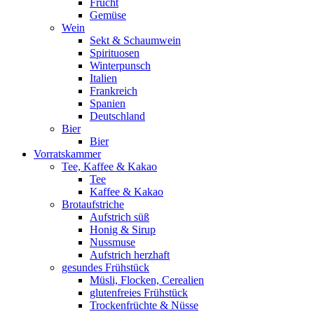
Frucht
Gemüse
Wein
Sekt & Schaumwein
Spirituosen
Winterpunsch
Italien
Frankreich
Spanien
Deutschland
Bier
Bier
Vorratskammer
Tee, Kaffee & Kakao
Tee
Kaffee & Kakao
Brotaufstriche
Aufstrich süß
Honig & Sirup
Nussmuse
Aufstrich herzhaft
gesundes Frühstück
Müsli, Flocken, Cerealien
glutenfreies Frühstück
Trockenfrüchte & Nüsse