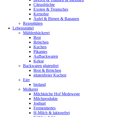
Citrusfrüchte
Exoten & Tropisches
Kernobst
Äpfel & Birnen & Bananen
Rezepttüten
Lebensmittel
Mühlenbäckerei
Brot
Brötchen
Kuchen
Pikantes
Aufbackwaren
Kekse
Backwaren glutenfrei
Brot & Brötchen
glutenfreier Kuchen
Eier
bioland
Molkerei
Milchküche Hof Medewege
Milchprodukte
Joghurt
Fermentiertes
H-Milch & laktosefrei