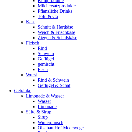
Kühlprodukte
Milchersatzprodukte
Pflanzliche Drinks
Tofu & Co
Käse
Schnitt & Hartkäse
Weich & Frischkäse
Ziegen & Schafskäse
Fleisch
Rind
Schwein
Geflügel
gemischt
Fisch
Wurst
Rind & Schwein
Geflügel & Schaf
Getränke
Limonade & Wasser
Wasser
Limonade
Säfte & Sirup
Sirup
Winterpunsch
Obstbau Hof Medewege