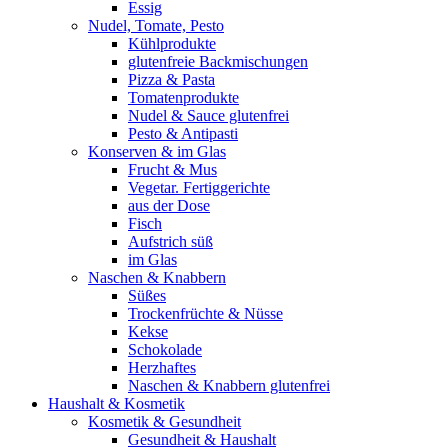
Essig
Nudel, Tomate, Pesto
Kühlprodukte
glutenfreie Backmischungen
Pizza & Pasta
Tomatenprodukte
Nudel & Sauce glutenfrei
Pesto & Antipasti
Konserven & im Glas
Frucht & Mus
Vegetar. Fertiggerichte
aus der Dose
Fisch
Aufstrich süß
im Glas
Naschen & Knabbern
Süßes
Trockenfrüchte & Nüsse
Kekse
Schokolade
Herzhaftes
Naschen & Knabbern glutenfrei
Haushalt & Kosmetik
Kosmetik & Gesundheit
Gesundheit & Haushalt