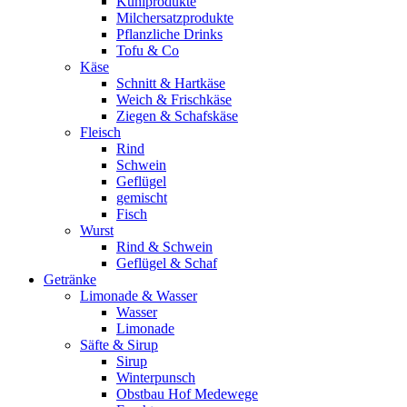
Kühlprodukte
Milchersatzprodukte
Pflanzliche Drinks
Tofu & Co
Käse
Schnitt & Hartkäse
Weich & Frischkäse
Ziegen & Schafskäse
Fleisch
Rind
Schwein
Geflügel
gemischt
Fisch
Wurst
Rind & Schwein
Geflügel & Schaf
Getränke
Limonade & Wasser
Wasser
Limonade
Säfte & Sirup
Sirup
Winterpunsch
Obstbau Hof Medewege